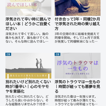
浮気されて辛い時に読んで
付き合って3年・同棲2か月
ほしい本｜どうかご自愛く
で浮気された時の乗り越え
ださい
方
浮気されて辛くて苦しい。胸の
3年の交際の末に結婚を見据えて
痛みも消えず、誰も助けてくれ
同棲を開始。そして2ヵ月で浮気
ない。そんな時に読んでほしい
が発覚して同棲解消になった私
本を紹介します。実際に浮気さ
の体験談をふまえて、その乗り
れてからたくさんの本を読み漁
越え方をご紹介していきます。
り、私の心が救われる本と出会
浮気なんてくそくらえ。
恋愛
恋愛
いました。あなたの心も救われ
る、そんな本に出会えますよう
に。
別れたいけど別れたくない
浮気のトラウマは一生もの
時が1番辛い｜心のモヤモ
｜時間が経っても悪夢を見
ヤを言語化
る
別れたいのに別れたくない。ど
浮気された傷は一生残ります。
うしたら良いか分からない。そ
時間が経って痛みが薄れても、
んな経験ありませんか？付き合
トラウマとなり何年経っても悪