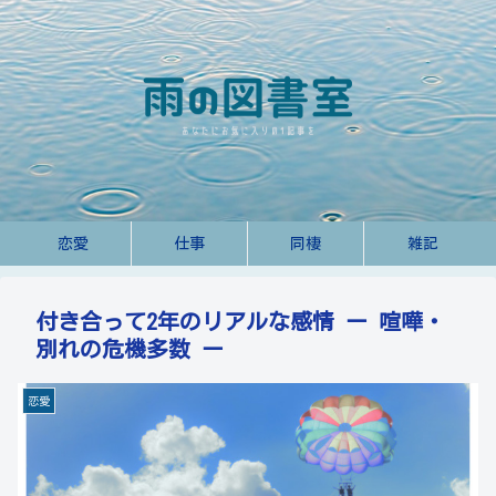
恋愛
仕事
同棲
雑記
付き合って2年のリアルな感情 ー 喧嘩・
別れの危機多数 ー
恋愛