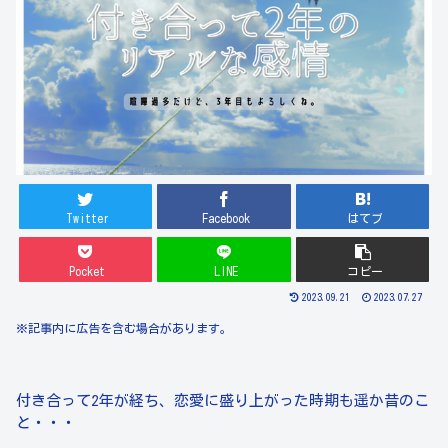
Twitter
Facebook
はてブ
Pocket
LINE
コピー
2023.09.21
2023.07.27
※記事内に広告を含む場合があります。
付き合って2年が経ち、恋愛に盛り上がった時期も遥か昔のこ
と・・・