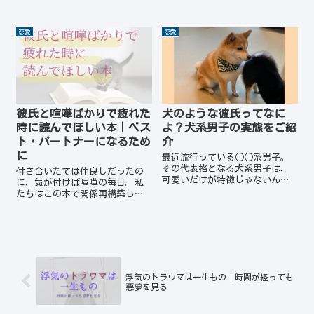
っている中で、その2つの感情が
夢を見ます。浮気のトラウマに
同じくらいで共存している時が1
苦しんでいる人、パートナーが
番辛いのです。今回は、別れた
浮気のトラウマに苦しんでいて
恋愛
恋愛
いのに別れたくない理由や、別
悩んでいる人、浮気くらいと軽
れるべきか迷った時の対処法を
い気持ちで浮気をしてしまって
紹介します。
いる人、全員に読んでほしい記
事です。
彼氏と喧嘩ばかりで疲れた
犬のような彼氏ってなに
時に読んでほしい本｜ベス
よ？犬系男子の実態をご紹
ト・パートナーになるため
介
に
最近流行っている○○系男子。
その代表格となる犬系男子は、
付き合いたては仲良しだったの
可愛いだけが特徴じゃないんで
に、気が付けば喧嘩の毎日。私
す！可愛い系より塩顔クズ系が
たちはこの本で関係再構築しま
好きだった私が、犬系男子にハ
した。何を話してもイライラし
マった理由を本人とともに解説
て喧嘩が終わらない、そんなカ
していきます！
ップル・夫婦に向けておススメ
の本を紹介します。あなたがパ
ートナーと素敵な関係が築けま
すように。
浮気のトラウマは一生もの｜時間が経っても
悪夢を見る