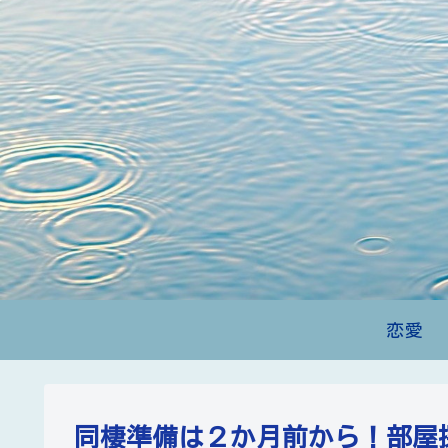
恋愛
同棲準備は２か月前から！部屋